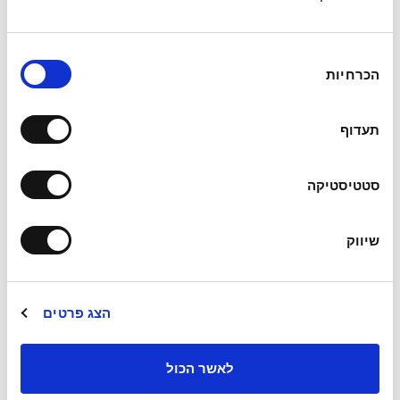
אני מאשר/ת את
תנאי השימוש ומדיניות הפרטיות
של אתר
מועלם רואי חשבון
בחירת
הכרחיות
שליחה
הסכמה
תעדוף
כתובת משרדינו:
מגדל ב.ס.ר 3,
סטטיסטיקה
רחוב הכנרת 5, בני ברק.
03-7554500
שיווק
muallem@muallem-cpa.co.il
הצג פרטים
לאשר הכול