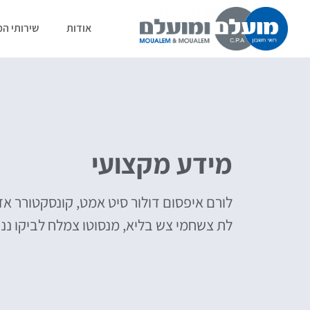
אודות
שירותי ה
מידע מקצועי
לורם איפסום דולור סיט אמט, קונסקטורר אד
לת צשחמי צש בליא, מנסוטו צמלח לביקו ננבי