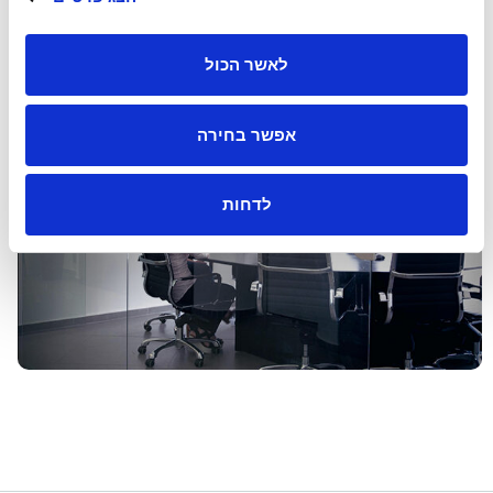
muallem@muallem-cpa.co.il
לאשר הכול
אפשר בחירה
לדחות