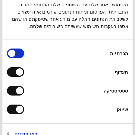
השימוש באתר שלנו עם השותפים שלנו מתחומי המדיה
החברתית, הפרסום וניתוח הנתונים. גורמים אלה עשויים
לשלב את הנתונים האלה עם מידע אחר שסיפקתם או שהם
אספו בעקבות השימוש שעשיתם בשירותים שלהם.
בחירת
הכרחיות
הסכמה
אני מאשר/ת את
תנאי השימוש ומדיניות הפרטיות
של אתר
מועלם רואי חשבון
תעדוף
שליחה
סטטיסטיקה
כתובת משרדינו:
שיווק
מגדל ב.ס.ר 3,
רחוב הכנרת 5, בני ברק.
03-7554500
הצג פרטים