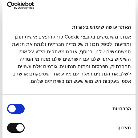
לבצע עם סיום שנת המס וכן מידע כללי על הטבות מס.
קרא עוד »
האתר עושה שימוש בעוגיות
אנחנו משתמשים בקובצי Cookie כדי להתאים אישית תוכן
ומודעות, לספק תכונות של מדיה חברתית ולנתח את תנועת
לכל שאלה , מלאו את הפרטים ואחד
המשתמשים שלנו. בנוסף, אנחנו משתפים מידע על אופן
מנציגינו יחזור אליכם בהקדם . נשמח
השימוש באתר שלנו עם השותפים שלנו מתחומי המדיה
לעמוד לשרותכם.
החברתית, הפרסום וניתוח הנתונים. גורמים אלה עשויים
לשלב את הנתונים האלה עם מידע אחר שסיפקתם או שהם
אספו בעקבות השימוש שעשיתם בשירותים שלהם.
בחירת
הכרחיות
הסכמה
תעדוף