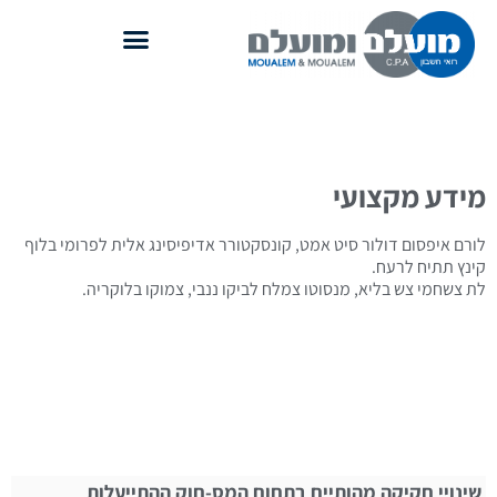
מידע מקצועי
לורם איפסום דולור סיט אמט, קונסקטורר אדיפיסינג אלית לפרומי בלוף
קינץ תתיח לרעח.
לת צשחמי צש בליא, מנסוטו צמלח לביקו ננבי, צמוקו בלוקריה.
שינויי חקיקה מהותיים בתחום המס-חוק ההתייעלות