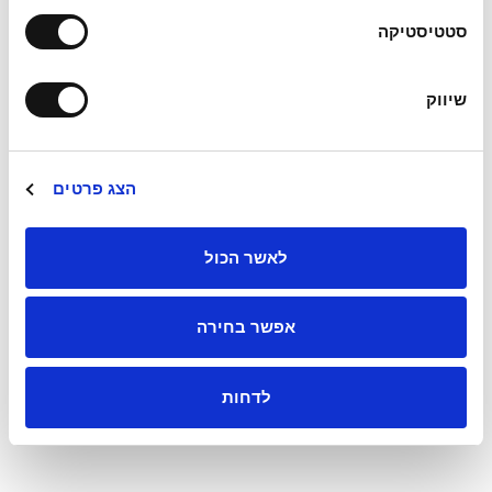
סטטיסטיקה
שיווק
אני מאשר/ת את
תנאי השימוש ומדיניות הפרטיות
של אתר
מועלם רואי חשבון
הצג פרטים
שליחה
לאשר הכול
כתובת משרדינו:
מגדל ב.ס.ר 3,
אפשר בחירה
רחוב הכנרת 5, בני ברק.
03-7554500
לדחות
muallem@muallem-cpa.co.il