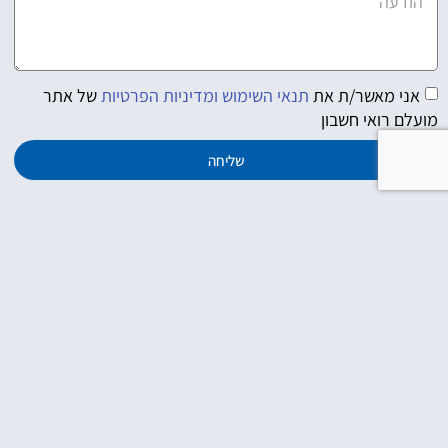
אני מאשר/ת את
תנאי השימוש ומדיניות הפרטיות
של אתר
מועלם רואי חשבון
שליחה
כתובת משרדינו:
מגדל ב.ס.ר 3,
רחוב הכנרת 5, בני ברק.
03-7554500
muallem@muallem-cpa.co.il