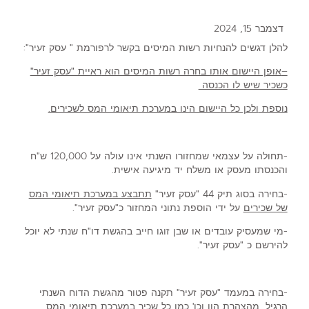
דצמבר 15, 2024
להלן דגשים להנחיות רשות המיסים בקשר לרפורמת " עסק זעיר":
–
אופן היישום אותו בחרה רשות המיסים הוא
ראיית "עסק זעיר"
כשכיר שיש לו הכנסה
נוספת
ולכן כל היישום הינו במערכת תיאומי המס לשכירים.
-תחולה על עצמאי שמחזורו השנתי אינו עולה על 120,000 ש"ח
והכנסתו מעסק או משלח יד מיגיעה אישית.
-בחירה בסוג תיק 44 "עסק זעיר"
תתבצע במערכת תיאומי המס
של שכירים
על ידי הוספת נתוני המחזור כ"עסק זעיר".
-מי שמעסיק עובדים או שבן זוגו חייב בהגשת דו"ח שנתי לא יוכל
להירשם כ "עסק זעיר".
-בחירה במעמד "עסק זעיר" תקנה פטור מהגשת הדוח השנתי
הרגיל, מהצהרת הון וכו' כמו כל שכיר במערכת תיאומי המס.