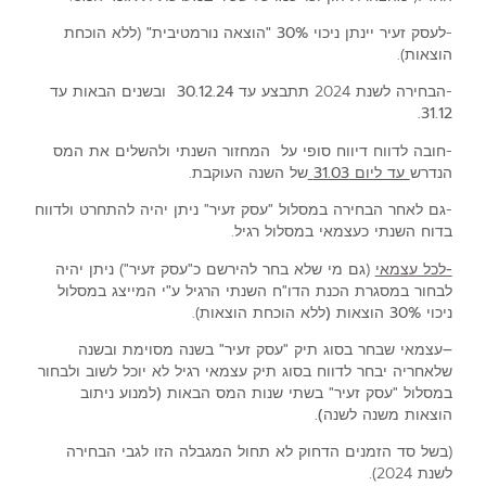
-לעסק זעיר יינתן
ניכוי 30% "הוצאה נורמטיבית"
(ללא הוכחת
הוצאות).
-הבחירה לשנת 2024 תתבצע
עד 30.12.24 ובשנים הבאות עד
31.12.
-חובה לדווח
דיווח סופי על המחזור השנתי ולהשלים את המס
הנדרש
עד ליום 31.03
של השנה
העוקבת.
-גם לאחר הבחירה במסלול "עסק זעיר"
ניתן יהיה להתחרט ולדווח
בדוח השנתי כעצמאי
במסלול רגיל.
-לכל עצמאי
(גם מי שלא בחר להירשם כ"עסק זעיר") ניתן יהיה
לבחור במסגרת הכנת הדו"ח השנתי הרגיל
ע"י המייצג במסלול
ניכוי 30% הוצאות (
ללא הוכחת הוצאות).
–
עצמאי שבחר בסוג תיק "עסק זעיר" בשנה מסוימת ובשנה
שלאחריה יבחר לדווח בסוג תיק עצמאי רגיל לא יוכל לשוב ולבחור
במסלול "עסק זעיר" בשתי שנות המס הבאות
(למנוע ניתוב
הוצאות
משנה לשנה).
(בשל סד הזמנים הדחוק לא תחול המגבלה הזו לגבי הבחירה
לשנת 2024).