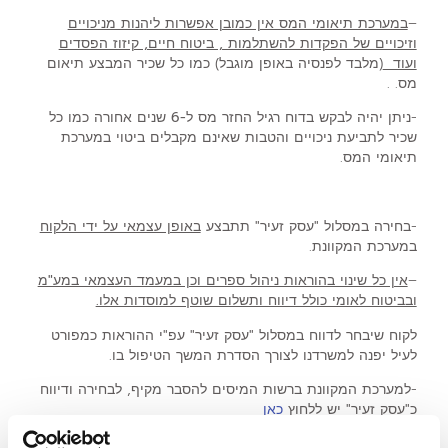
–
במערכת תיאומי המס אין כמובן אפשרות ליהנות מניכויים
וזיכויים של הפקדות להשתלמות , ביטוח חיים, קיזוז הפסדים
ועוד
(מלבד לפנסיה באופן מוגבל) כמו כל שכיר המבצע תיאום
מס. .
-ניתן יהיה לבקש בדוח רגיל
החזר מס ל-6 שנים אחורה כמו כל
שכיר
לתביעת ניכויים והטבות שאינם מקבלים ביטוי במערכת
תיאומי המס.
-בחירה במסלול "עסק זעיר" תתבצע
באופן עצמאי על ידי הלקוח
במערכת המקוונת.
–
אין כל שינוי בהוראות ניהול ספרים וכן במעמד העצמאי במע"מ
ובביטוח לאומי כולל דיווח ותשלום שוטף למוסדות אלו.
לקוח שיבחר לדווח במסלול "עסק זעיר" עפ"י ההוראות כמפורט
לעיל יפנה למשרדנו לצורך הסדרת המשך הטיפול בו.
-למערכת המקוונת ברשות המיסים להסבר מקיף, לבחירה ודיווח
כ"עסק זעיר" יש ללחוץ
כאן