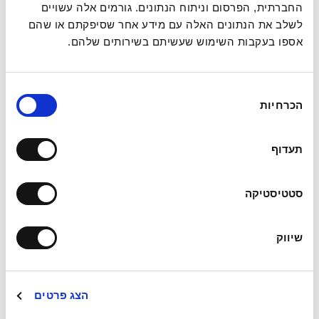
החברתית, הפרסום וניתוח הנתונים. גורמים אלה עשויים
לשלב את הנתונים האלה עם מידע אחר שסיפקתם או שהם
אספו בעקבות השימוש שעשיתם בשירותים שלהם.
בחירת
הכרחיות
הסכמה
תעדוף
Our office address:
סטטיסטיקה
BSR Tower 3,
5 Kinneret Street, Bnei Brak.
שיווק
03-7554500
muallem@muallem-cpa.co.il
הצג פרטים