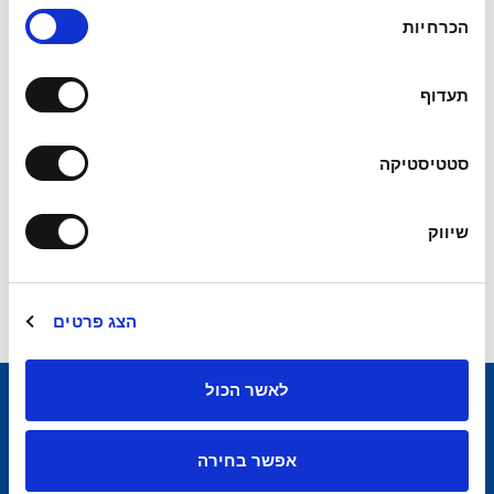
בהתאם לנתונים שהזנת, ככל
בחירת
הכרחיות
הסכמה
הנראה אינך זכאי/ת להחזר מס.
תעדוף
בכל שאלה ניתן
לצור קשר
ונשמח לעמוד לשרותך.
מוזמנים
לגלוש באתר
שלנו לשירותים נוספים.
סטטיסטיקה
שיווק
הצג פרטים
לאשר הכול
אפשר בחירה