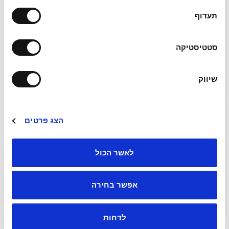
תעדוף
קבלת שירות מעובד "שכיר" המאוגד כחברה בע"מ
סטטיסטיקה
בשנים האחרונות נפוצה התופעה של הקמת חברות
על ידי עובדים שכירים (להלן "חברת שכירים") אשר
שיווק
מקבלים את תמורת עבודתם לא כמשכורת
קרא עוד
הצג פרטים
11/15/2015
לאשר הכול
עדכון שיעור ריבית 3(ט), 3( י) לשנת 2016
אפשר בחירה
פורסמו ברשומות שיעורי הריבית לשנת 2016 בגין
הלוואות כדלקמן: הלוואות לעובדים ולבעלי שליטה
לדחות
יחויבו בשיעור של 3.41% ללא הצמדה למדד.