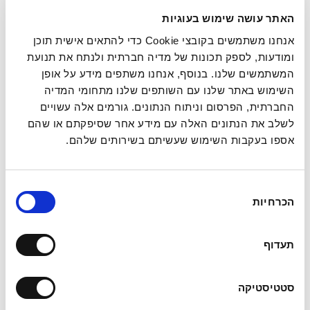
האתר עושה שימוש בעוגיות
לכל שאלה , מלאו את הפרטים ואחד
אנחנו משתמשים בקובצי Cookie כדי להתאים אישית תוכן
מנציגינו יחזור אליכם בהקדם . נשמח
ומודעות, לספק תכונות של מדיה חברתית ולנתח את תנועת
לעמוד לשרותכם.
המשתמשים שלנו. בנוסף, אנחנו משתפים מידע על אופן
השימוש באתר שלנו עם השותפים שלנו מתחומי המדיה
החברתית, הפרסום וניתוח הנתונים. גורמים אלה עשויים
לשלב את הנתונים האלה עם מידע אחר שסיפקתם או שהם
אספו בעקבות השימוש שעשיתם בשירותים שלהם.
בחירת
הכרחיות
הסכמה
תעדוף
סטטיסטיקה
אני מאשר/ת את
תנאי השימוש ומדיניות הפרטיות
של אתר