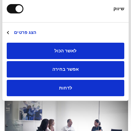
מועלם רואי חשבון
שיווק
שליחה
הצג פרטים
כתובת משרדינו:
מגדל ב.ס.ר 3,
לאשר הכול
רחוב הכנרת 5, בני ברק.
03-7554500
אפשר בחירה
muallem@muallem-cpa.co.il
לדחות